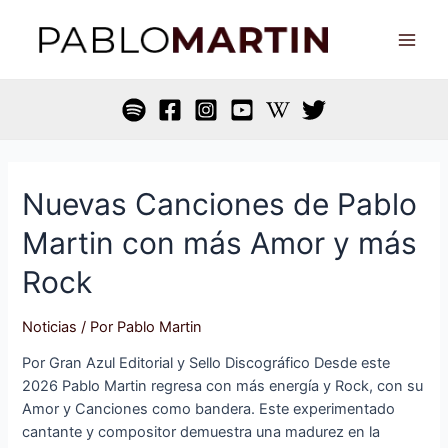
Ir
Main
al
Men
contenido
Nuevas
Nuevas Canciones de Pablo
Canciones
Martin con más Amor y más
de
Pablo
Rock
Martin
con
Noticias
/ Por
Pablo Martin
más
Amor
Por Gran Azul Editorial y Sello Discográfico Desde este
y
2026 Pablo Martin regresa con más energía y Rock, con su
más
Amor y Canciones como bandera. Este experimentado
Rock
cantante y compositor demuestra una madurez en la